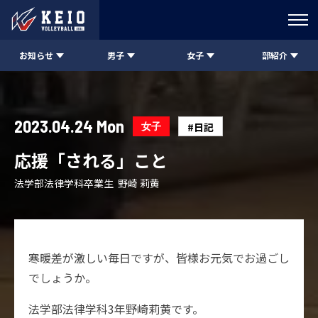
お知らせ
男子
女子
部紹介
2023.04.24 Mon
女子
#日記
応援「される」こと
法学部法律学科卒業生 野崎 莉黄
寒暖差が激しい毎日ですが、皆様お元気でお過ごし
でしょうか。
法学部法律学科3年野崎莉黄です。