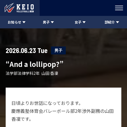
お知らせ
男子
女子
部紹介
2026.06.23 Tue
男子
“And a lollipop?”
法学部法律学科2年 山田 香凜
日頃よりお世話になっております。
慶應義塾体育会バレーボール部2年渉外副務の山田
香凜です。