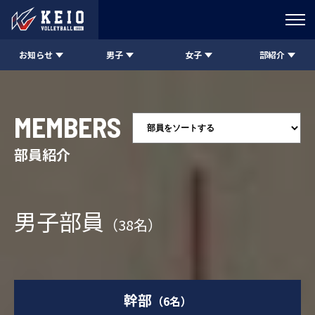
お知らせ
男子
女子
部紹介
MEMBERS
部員紹介
男子部員
（38名）
幹部
（6名）