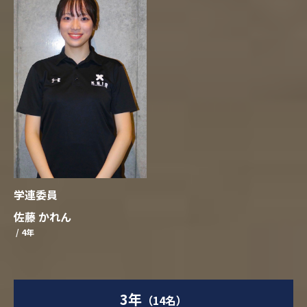
学連委員
佐藤 かれん
/ 4年
3年
（14名）