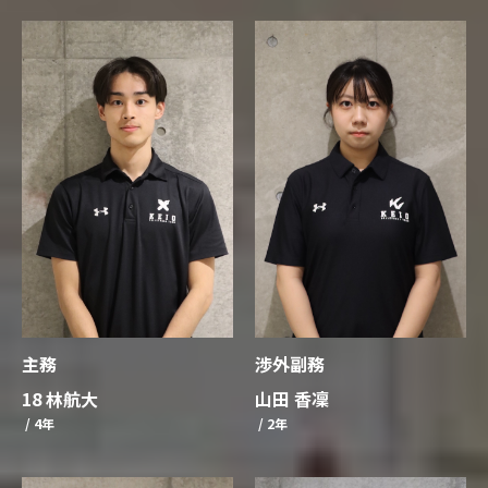
渉外副務
主務
山田 香凜
18 林航大
/ 2年
/ 4年