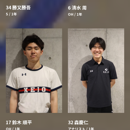
34 勝又勝吾
6 清水 周
S / 1年
OH / 1年
17 鈴木 順平
32 森慶仁
OH / 1年
アナリスト / 1年