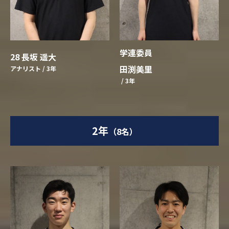
学連委員
28 長坂 遥大
田渕美里
アナリスト / 3年
/ 3年
2年
（8名）