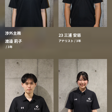
渉外主務
23 三浦 安慈
渡邉 莉子
アナリスト / 3年
/ 3年