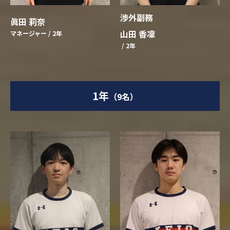
渉外副務
眞田 莉奈
山田 香凜
マネージャー / 2年
/ 2年
1年
（9名）