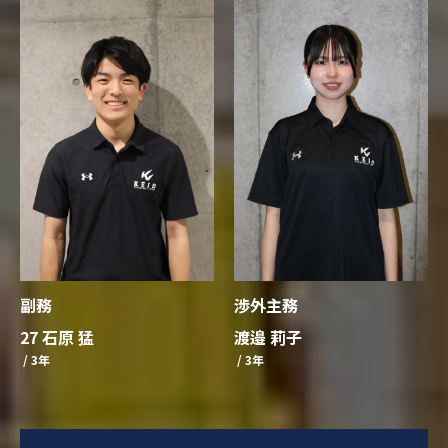
渉外主務
副務
渡邉 莉子
27 石原 猛
/ 3年
/ 3年