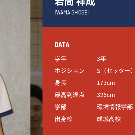
岩間 祥成
IWAMA SHOSEI
DATA
学年
3年
ポジション
S（セッター
身長
173cm
最高到達点
326cm
学部
環境情報学部
出身校
成城高校