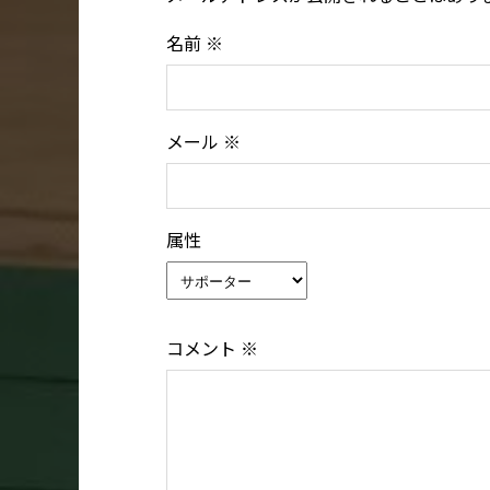
名前
※
メール
※
属性
コメント
※