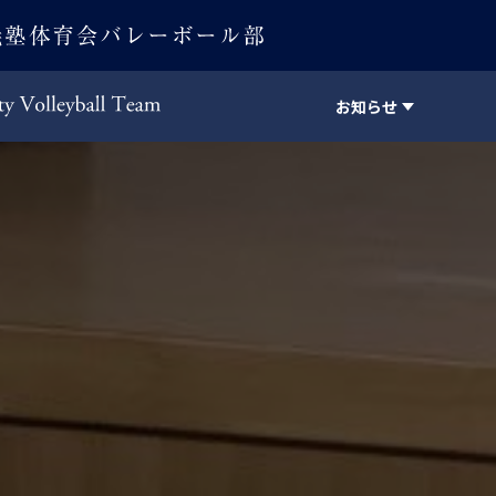
お知らせ
Keio University Volleyball Team