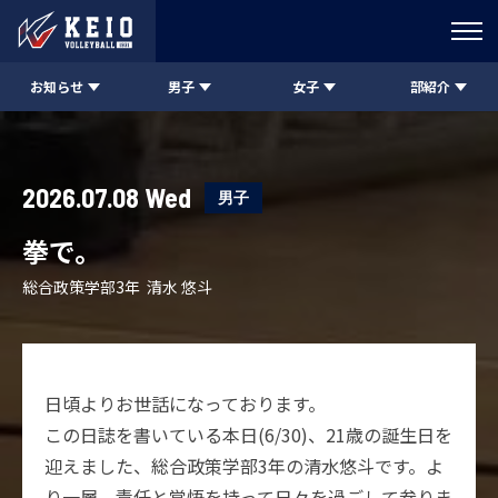
お知らせ
男子
女子
部紹介
2026.07.08 Wed
男子
拳で。
総合政策学部3年 清水 悠斗
日頃よりお世話になっております。
この日誌を書いている本日(6/30)、21歳の誕生日を
迎えました、総合政策学部3年の清水悠斗です。よ
り一層、責任と覚悟を持って日々を過ごして参りま