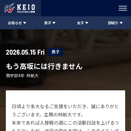
お知らせ
男子
女子
部紹介
2026.05.15 Fri
男子
もう高坂には行きません
商学部4年 林航大
日頃より多大なるご支援をいただき、誠にありがと
うございます。主務の林航大です。
本来であれば入替戦の週にこの活動日誌を上げるつ
もりでしたが、状況の変化を受け、このタイミング