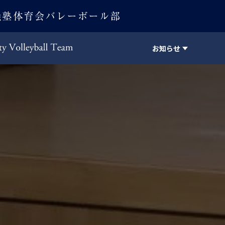
お知らせ
Keio University Volleyball Team