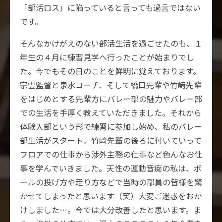
「部活ロス」に陥っていると言っても過言ではない
です。
そんなかけがえのない部活生活を過ごせたのも、１
年生の４月に練習見学へ行ったことが始まりでし
た。今でもその日のことを鮮明に覚えております。
宗雲監督と泉水コーチ、そして橋口先輩や竹﨑先輩
をはじめとする先輩方にバレー部の魅力やバレー部
での生活を手厚く教えていただきました。それから
体験入部という形で練習に参加し始め、私のバレー
部生活がスタート。竹﨑先輩の後ろに付いていって
フロアでの仕事から渉外主務の仕事など色んなお仕
事を学んでいきました。天性の運動音痴の私は、ボ
ールの投げ方や走り方などで当時の部員の皆様を驚
かせてしまったと思います（笑）大変ご迷惑をおか
けしました…。今では大分改善したと思います。ま