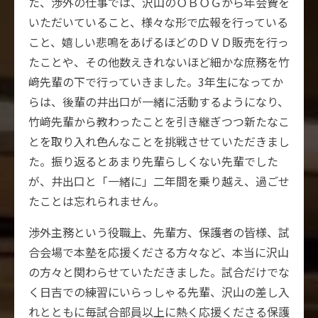
た、渉外の仕事では、沢山のＯＢＯＧから年会費を
いただいていること、様々な形で広報を行っている
こと、嬉しい悲鳴をあげるほどのＤＶＤ販売を行っ
たことや、その他数えきれないほど細かな庶務を竹
﨑先輩の下で行っていきました。3年生になってか
らは、後輩の井出口が一緒に活動するようになり、
竹﨑先輩から教わったことを引き継ぎつつ新たなこ
とを取り入れ色んなことを挑戦させていただきまし
た。振り返るとあまり先輩らしくない先輩でした
が、井出口と「一緒に」二年間を乗り越え、過ごせ
たことは忘れられません。
渉外主務という役職上、先輩方、保護者の皆様、試
合会場で本塾を応援くださる方々など、本当に沢山
の方々と関わらせていただきました。試合だけでな
く日吉での練習にいらっしゃる先輩、沢山の差し入
れとともに毎試合部員以上に熱く応援くださる保護