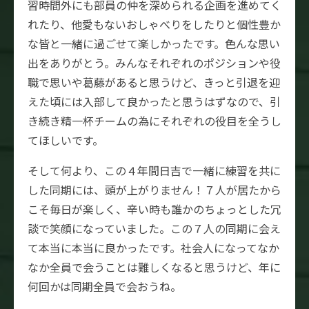
習時間外にも部員の仲を深められる企画を進めてく
れたり、他愛もないおしゃべりをしたりと個性豊か
な皆と一緒に過ごせて楽しかったです。色んな思い
出をありがとう。みんなそれぞれのポジションや役
職で思いや葛藤があると思うけど、きっと引退を迎
えた頃には入部して良かったと思うはずなので、引
き続き精一杯チームの為にそれぞれの役目を全うし
てほしいです。
そして何より、この４年間日吉で一緒に練習を共に
した同期には、頭が上がりません！７人が居たから
こそ毎日が楽しく、辛い時も誰かのちょっとした冗
談で笑顔になっていました。この７人の同期に会え
て本当に本当に良かったです。社会人になってなか
なか全員で会うことは難しくなると思うけど、年に
何回かは同期全員で会おうね。