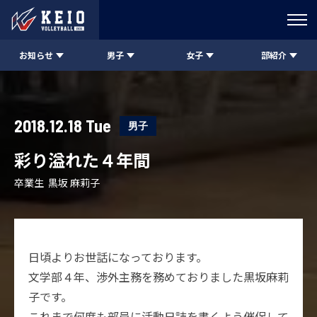
お知らせ
男子
女子
部紹介
2018.12.18 Tue
男子
彩り溢れた４年間
卒業生 黒坂 麻莉子
日頃よりお世話になっております。
文学部４年、渉外主務を務めておりました黒坂麻莉
子です。
これまで何度も部員に活動日誌を書くよう催促して