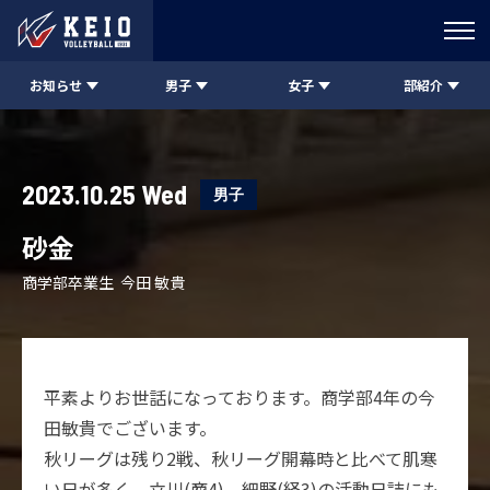
お知らせ
男子
女子
部紹介
2023.10.25 Wed
男子
砂金
商学部卒業生 今田 敏貴
平素よりお世話になっております。商学部4年の今
田敏貴でございます。
秋リーグは残り2戦、秋リーグ開幕時と比べて肌寒
い日が多く、立川(商4)、細野(経3)の活動日誌にも