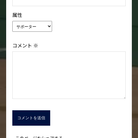
属性
コメント
※