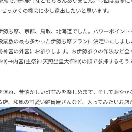
。家族で海外旅行などもちろんありません。今回は滅多に
、せっかくの機会に少し遠出したいと思います。
伊勢志摩、京都、鳥取、北海道でした。パワーポイント
投票数の最も多かった伊勢志摩プランに決定いたしまし
勢神宮の外宮にお参りします。お伊勢参りの作法など全
御神)→内宮(主祭神 天照坐皇大御神)の順で参拝するそ
を連ね、昔懐かしい町並みを楽しめます。そして賑やか
る店、和風の可愛い雑貨屋さんなど、入ってみたいお店