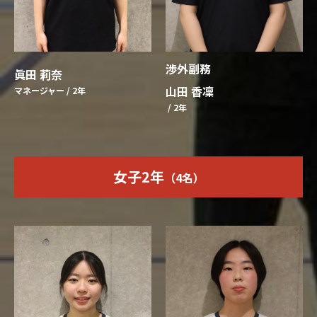
渉外副務
眞田 莉奈
山田 香凜
マネージャー / 2年
/ 2年
女子2年
（4名）