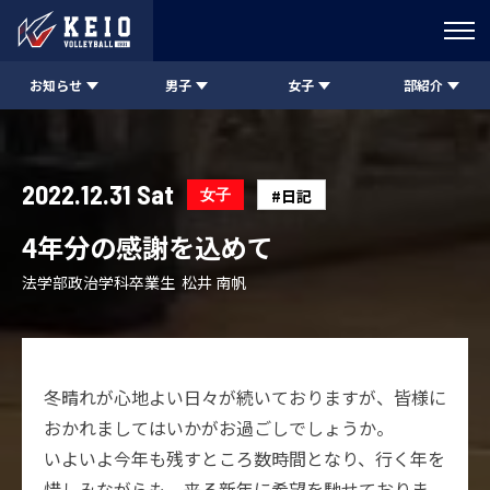
お知らせ
男子
女子
部紹介
2022.12.31 Sat
女子
#日記
4年分の感謝を込めて
法学部政治学科卒業生 松井 南帆
冬晴れが心地よい日々が続いておりますが、皆様に
おかれましてはいかがお過ごしでしょうか。
いよいよ今年も残すところ数時間となり、行く年を
惜しみながらも、来る新年に希望を馳せておりま