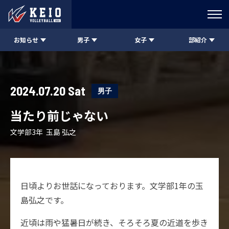
お知らせ
男子
女子
部紹介
2024.07.20 Sat
男子
当たり前じゃない
文学部3年 玉島 弘之
日頃よりお世話になっております。文学部1年の玉
島弘之です。
近頃は雨や猛暑日が続き、そろそろ夏の近道を歩き