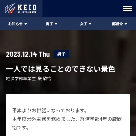
お知らせ
男子
女子
部紹介
2023.12.14 Thu
男子
一人では見ることのできない景色
経済学部卒業生 厳 欣怡
平素よりお世話になっております。
本年度渉外主務を務めました、経済学部4年の厳欣
怡です。