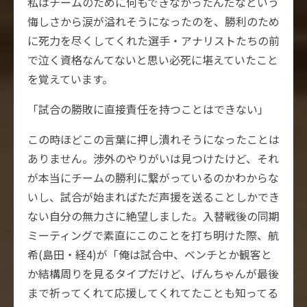
私はチームのために何もできなかったんだなという
悔しさから涙が溢れそうになったのを、勝利のため
に死力を尽くしてくれた選手・アナリストたちの前
で泣く資格なんてないと思い必死に堪えていたこと
を覚えています。
「試合の勝敗に直接責任を持つことはできない」
この時ほどこの言葉に押し潰れそうになったことは
ありません。渉外のやりがいは見つけたけど、それ
が本当にチームの勝利に繋がっているのかわからな
いし、試合が始まればただ声援を送ることしかでき
ない自分の無力さに絶望しました。入替戦後の同期
ミーティングで素直にこのことを打ち明けた際、航
希(島田・経4)が「俺は試合中、ベンチとか観客と
か結構周りを見るタイプだけど、げんちゃんが最後
まで祈ってくれて応援してくれてたことも知ってる