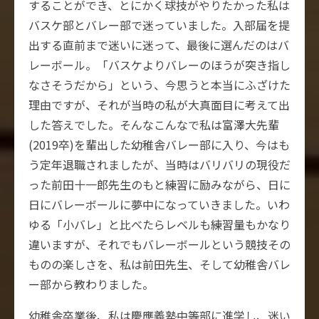
することができ、とにかく球技がやりたかった私は
バスケ部とバレー部で迷っていました。入部届を提
出する直前まで迷いに迷って、最後に選んだのはバ
レーボール。「バスケよりバレーのほうが突き指し
なさそうだから」という、今思うと本当にふざけた
理由ですが、それが当時の私が大真面目に考えて出
した答えでした。そんなこんなで私は富澤大先輩
(2019卒)を輩出した幼稚舎バレー部に入り、今はも
う定年退職されましたが、当時はバリバリの現役だ
った前田十一郎先生のもと練習に励みながら、日に
日にバレーボールに夢中になっていきました。いわ
ゆる「小バレ」と比べたらレベルも練習量もかなり
違いますが、それでもバレーボールという競技その
ものの楽しさを、私は前田先生、そして幼稚舎バレ
ー部から教わりました。
幼稚舎卒業後、私は慶應義塾中等部に進学し、迷い