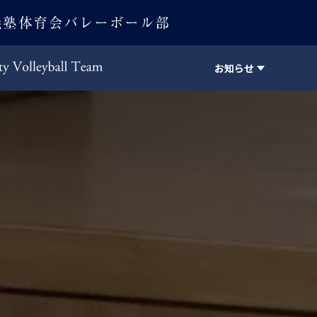
お知らせ
Keio University Volleyball Team