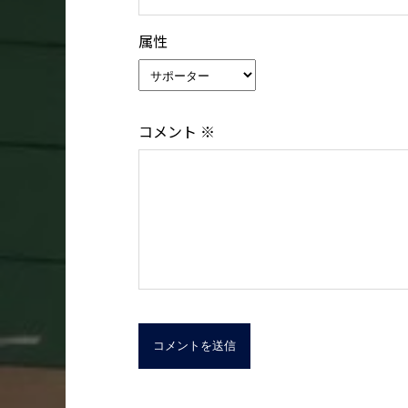
属性
コメント
※