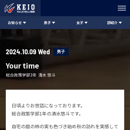
お知らせ
男子
女子
部紹介
2024.10.09 Wed
男子
Your time
総合政策学部3年 清水 悠斗
日頃よりお世話になっております。
総合政策学部1年の清水悠斗です。
自宅の庭の柿の実も色づき始め秋の訪れを実感して