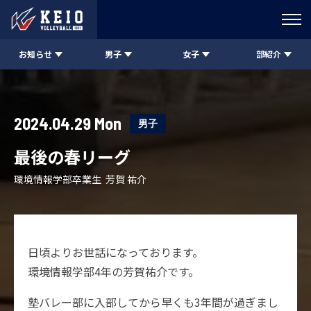
お知らせ
男子
女子
部紹介
2024.04.29 Mon
男子
最後の春リーグ
環境情報学部卒業生 芳賀 祐介
日頃よりお世話になっております。
環境情報学部4年の芳賀祐介です。
塾バレー部に入部してから早くも3年間が過ぎまし