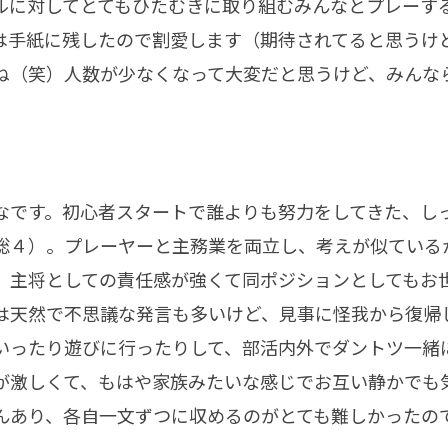
ルに対してとてもひたむきに取り組むみんなとプレーす
は手紙に残したので割愛します（期待されてると思うけ
ね（笑）人数が少なくなって大変だと思うけど、みんな
なです。初心者スタートで誰よりも努力をしてきた、し
総４）。プレーヤーと主務業を両立し、考えが似ている
。主将としての責任感が強くて同ポジションとしてもお
は天然で不思議な発言も多いけど、見事に怪我から復帰
いったり遊びに行ったりして、部活内外でダントツ一緒
が激しくて、もはや家族みたいな感じでお互い静かでも
んあり、各自一文ずつに収めるのがとても難しかったの