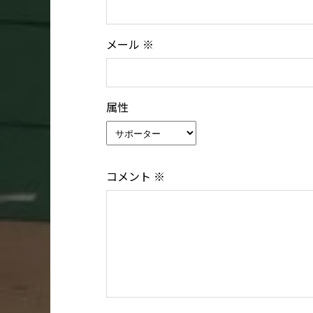
メール
※
属性
コメント
※