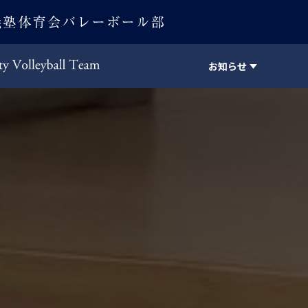
お知らせ
Keio University Volleyball Team