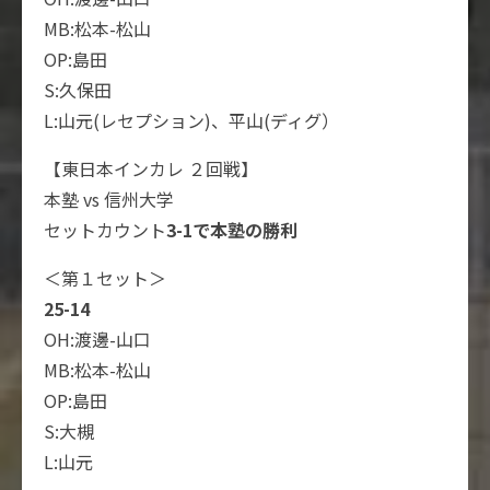
MB:松本-松山
OP:島田
S:久保田
L:山元(レセプション)、平山(ディグ）
【東日本インカレ ２回戦】
本塾 vs 信州大学
セットカウント
3-1で本塾の勝利
＜第１セット＞
25-14
OH:渡邊-山口
MB:松本-松山
OP:島田
S:大槻
L:山元