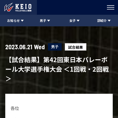
お知らせ
男子
女子
部紹介
2023.06.21 Wed
男子
試合結果
【試合結果】第42回東日本バレーボ
ール大学選手権大会 ＜1回戦・2回戦
＞
各位