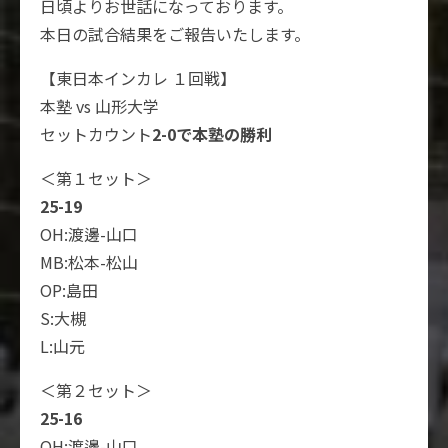
日頃よりお世話になっております。
本日の試合結果をご報告いたします。
【東日本インカレ １回戦】
本塾 vs 山形大学
セットカウント
2-0で本塾の勝利
＜第１セット＞
25-19
OH:渡邊-山口
MB:松本-松山
OP:島田
S:大槻
L:山元
＜第２セット＞
25-16
OH:渡邊-山口