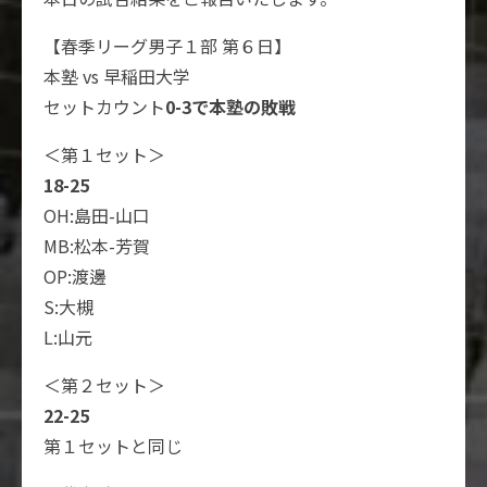
【春季リーグ男子１部 第６日】
本塾 vs 早稲田大学
セットカウント
0-3で本塾の敗戦
＜第１セット＞
18-25
OH:島田-山口
MB:松本-芳賀
OP:渡邊
S:大槻
L:山元
＜第２セット＞
22-25
第１セットと同じ