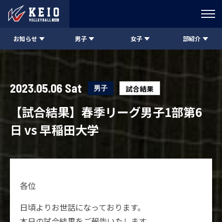
お知らせ
男子
女子
部紹介
2023.05.06 Sat
男子
試合結果
【試合結果】春季リーグ男子1部第6
日 vs 早稲田大学
各位
日頃よりお世話になっております。
本日の試合結果をご報告いたします。