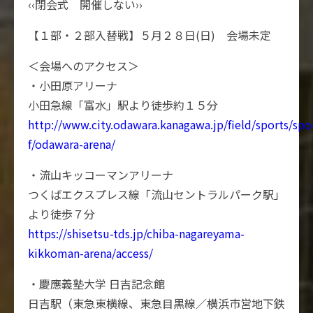
‹‹閉会式 開催しない››
【１部・２部入替戦】５月２８日(日) 会場未定
＜会場へのアクセス＞
・小田原アリーナ
小田急線「富水」駅より徒歩約１５分
http://www.city.odawara.kanagawa.jp/field/sports/spo
f/odawara-arena/
・流山キッコーマンアリーナ
つくばエクスプレス線「流山セントラルパーク駅」
より徒歩７分
https://shisetsu-tds.jp/chiba-nagareyama-
kikkoman-arena/access/
・慶應義塾大学 日吉記念館
日吉駅（東急東横線、東急目黒線／横浜市営地下鉄