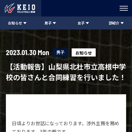
お知らせ
男子
女子
部紹介
2023.01.30 Mon
男子
お知らせ
【活動報告】山梨県北杜市立高根中学
校の皆さんと合同練習を行いました！
日頃よりお世話になっております。渉外主務を務め
ております、3年の厳です。