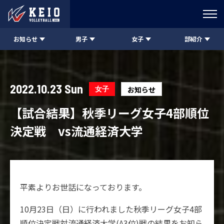
お知らせ
男子
女子
部紹介
2022.10.23 Sun
女子
お知らせ
【試合結果】秋季リーグ女子4部順位
決定戦 vs流通経済大学
平素よりお世話になっております。
10月23日（日）に行われました秋季リーグ女子4部
順位決定戦対流通経済大学(A3位)戦の結果をお知ら