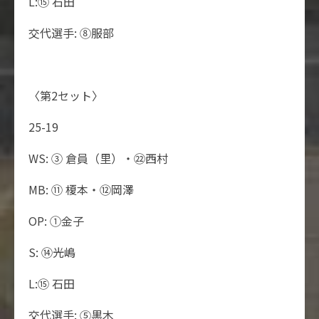
L:⑮ 石田
交代選手: ⑧服部
〈第2セット〉
25-19
WS: ③ 倉員（里）・㉒西村
MB: ⑪ 榎本・⑫岡澤
OP: ①金子
S: ⑭光嶋
L:⑮ 石田
交代選手: ⑤黒木