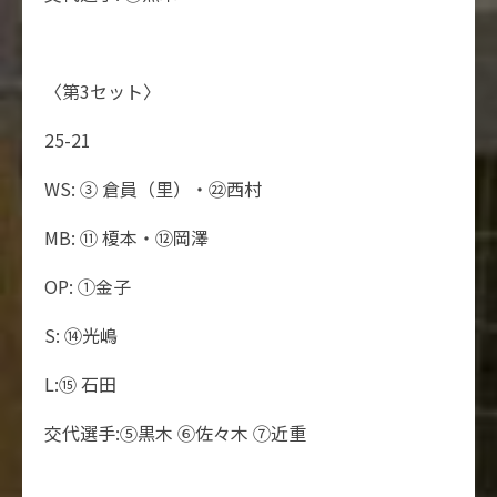
〈第3セット〉
25-21
WS: ③ 倉員（里）・㉒西村
MB: ⑪ 榎本・⑫岡澤
OP: ①金子
S: ⑭光嶋
L:⑮ 石田
交代選手:⑤黒木 ⑥佐々木 ⑦近重