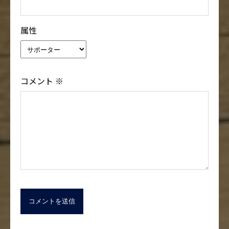
属性
コメント
※