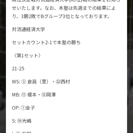
せいたします。なお、本塾は先週までの結果によ
り、3勝2敗でBグループ3位となっております。
対流通経済大学
セットカウント2-1で本塾の勝ち
〈第1セット〉
21-25
WS: ③ 倉員（里）・㉒西村
MB: ⑪ 榎本・⑫岡澤
OP: ①金子
S: ⑭光嶋