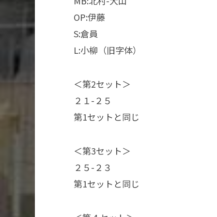
MB:北村-大山
OP:伊藤
S:倉員
L:小柳（旧字体）
＜第2セット＞
２１-２５
第1セットと同じ
＜第3セット＞
２５-２３
第1セットと同じ