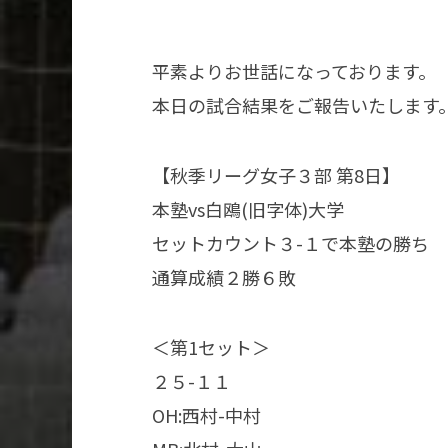
平素よりお世話になっております。
本日の試合結果をご報告いたします
【秋季リーグ女子３部 第8日】
本塾vs白鴎(旧字体)大学
セットカウント３-１で本塾の勝ち
通算成績２勝６敗
＜第1セット＞
２５-１１
OH:西村-中村