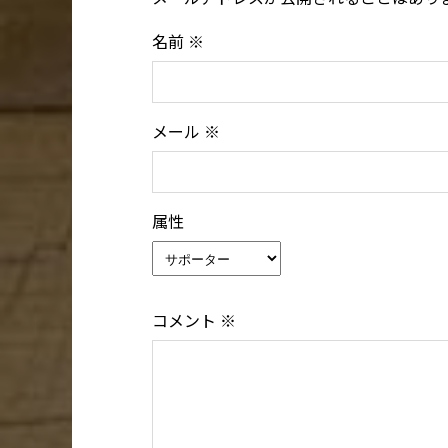
名前
※
メール
※
属性
コメント
※