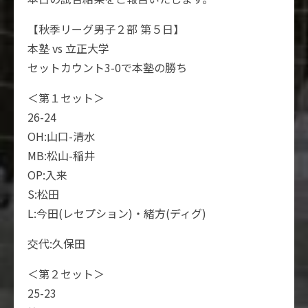
【秋季リーグ男子２部 第５日】
本塾 vs 立正大学
セットカウント3-0で本塾の勝ち
＜第１セット＞
26-24
OH:山口-清水
MB:松山-稲井
OP:入来
S:松田
L:今田(レセプション)・緒方(ディグ)
交代:久保田
＜第２セット＞
25-23