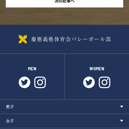
次の記事へ
MEN
WOMEN
twitter
instagram
twitter
instagr
男子
女子