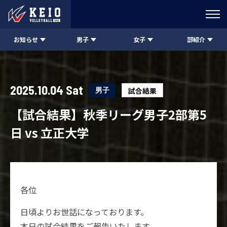
お知らせ
男子
女子
部紹介
2025.10.04 Sat
男子
試合結果
【試合結果】秋季リーグ男子2部第5
日 vs 立正大学
各位
日頃よりお世話になっております。
本日の試合結果をご報告いたします。