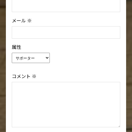
メール
※
属性
コメント
※