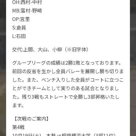
OH:西村-中村
MB:富村-野崎
OP:宮里
S:倉員
L:石田
交代:上間、大山、小柳（※旧字体）
グループリーグの成績は2勝1敗となっております。
前回の反省を生かし全員バレーを展開し勝ち切りま
した。また、ベンチ入りした全員がコートに立つこ
とができチームとして実りのある試合となりまし
た。残り3戦もストレートで全勝し3部昇格いたし
ます。
【次戦のご案内】
第4戦
10月19日(土) 本塾 vs桐蔭横浜大学（3部11位）