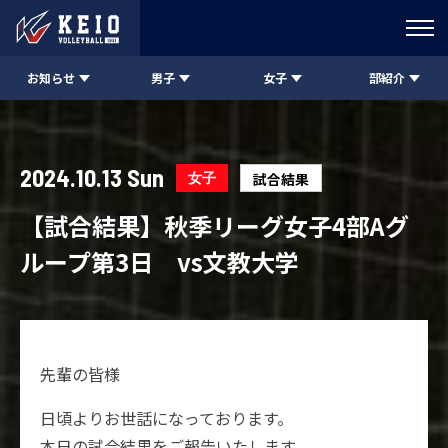
お知らせ
男子
女子
部紹介
2024.10.13 Sun
女子
試合結果
【試合結果】秋季リーグ女子4部Aグ
ループ第3日 vs文教大学
先輩の皆様
日頃よりお世話になっております。
本日の試合結果をご報告いたします。