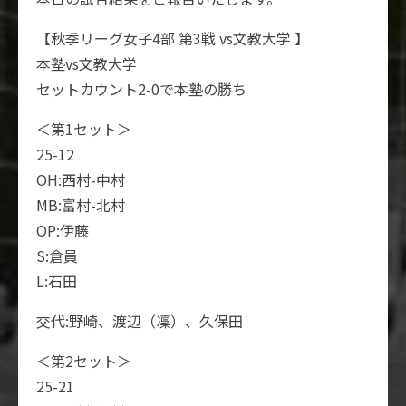
【秋季リーグ女子4部 第3戦 vs文教大学 】
本塾vs文教大学
セットカウント2-0で本塾の勝ち
＜第1セット＞
25-12
OH:西村-中村
MB:富村-北村
OP:伊藤
S:倉員
L:石田
交代:野崎、渡辺（凜）、久保田
＜第2セット＞
25-21