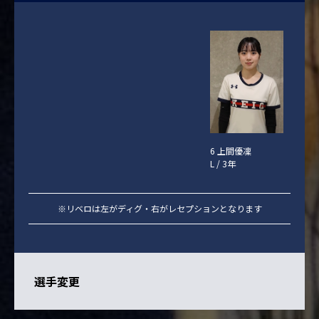
6 上間優凜
L / 3年
※リベロは左がディグ・右がレセプションとなります
選手変更