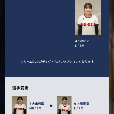
4 小栁ここ
L / 3年
※リベロは左がディグ・右がレセプションとなります
選手変更
7 大山若葉
6 上間優凜
MB / 3年
L / 3年