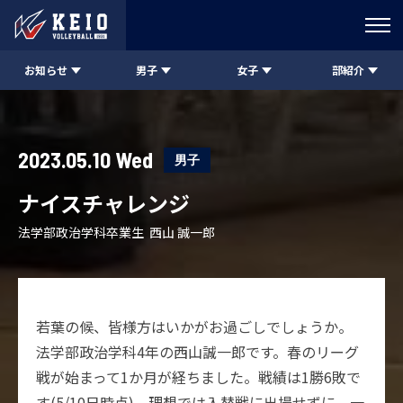
お知らせ
男子
女子
部紹介
2023.05.10 Wed
男子
ナイスチャレンジ
法学部政治学科卒業生 西山 誠一郎
若葉の候、皆様方はいかがお過ごしでしょうか。
法学部政治学科4年の西山誠一郎です。春のリーグ
戦が始まって1か月が経ちました。戦績は1勝6敗で
す(5/10日時点)。理想では入替戦に出場せずに、一