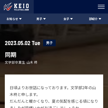
お知らせ
男子
女子
部紹介
2023.05.02 Tue
男子
同期
文学部卒業生 山木 柊
日頃よりお世話になっております。文学部2年の山
木柊と申します。
だんだんと暖かくなり、夏の気配を感じる頃になり
ましたが皆様いかがお過ごしでしょうか。