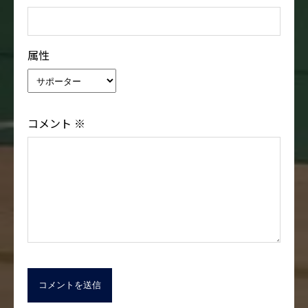
属性
コメント
※