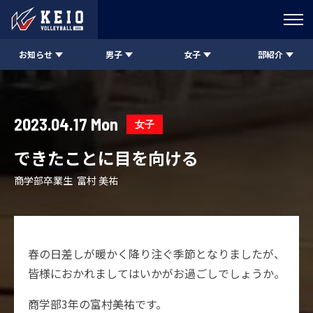
お知らせ
男子
女子
部紹介
2023.04.17 Mon
女子
できたことに目を向ける
商学部卒業生 富村 美祐
春の日差しが暖かく降り注ぐ季節となりましたが、
皆様におかれましてはいかがお過ごしでしょうか。
商学部3年の富村美祐です。