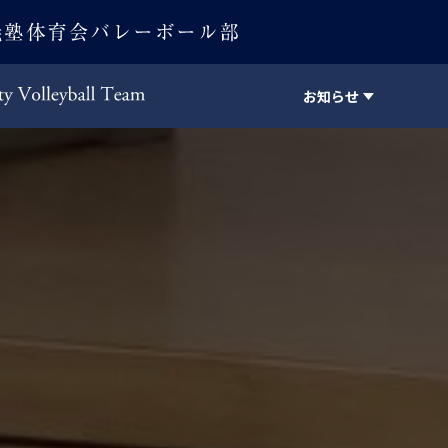
お知らせ
Keio University Volleyball Team