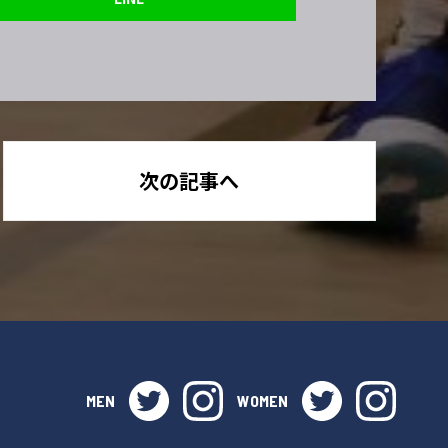
次の記事へ
twitter
instagram
twitter
instag
MEN
WOMEN