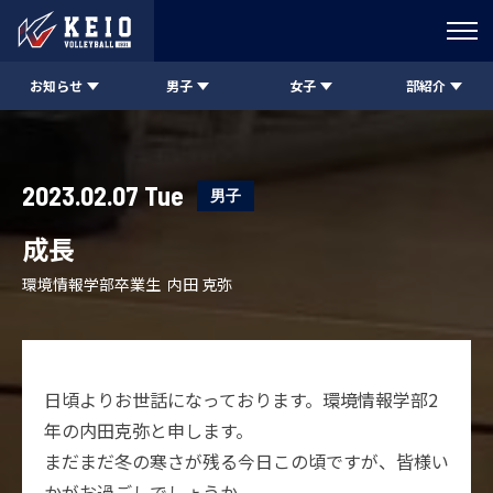
お知らせ
男子
女子
部紹介
2023.02.07 Tue
男子
成長
環境情報学部卒業生 内田 克弥
日頃よりお世話になっております。環境情報学部2
年の内田克弥と申します。
まだまだ冬の寒さが残る今日この頃ですが、皆様い
かがお過ごしでしょうか。