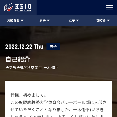
お知らせ
男子
女子
部紹介
2022.12.22 Thu
男子
自己紹介
法学部法律学科卒業生 一木 脩平
皆様、初めまして。
この度慶應義塾大学体育会バレーボール部に入部さ
せていただくこととなりました、一木脩平(いちき
しゅうへい)と申します。よろしくお願いいたしま