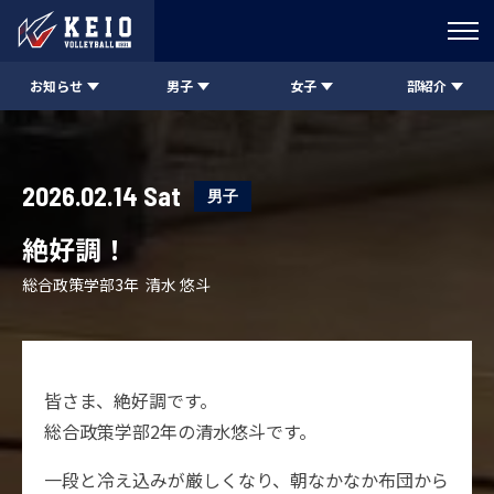
お知らせ
男子
女子
部紹介
2026.02.14 Sat
男子
絶好調！
総合政策学部3年 清水 悠斗
皆さま、絶好調です。
総合政策学部2年の清水悠斗です。
一段と冷え込みが厳しくなり、朝なかなか布団から