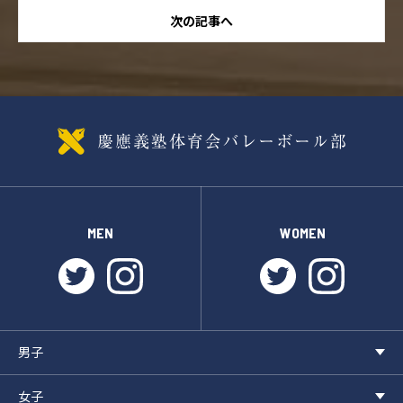
次の記事へ
MEN
WOMEN
twitter
instagram
twitter
instagr
男子
女子