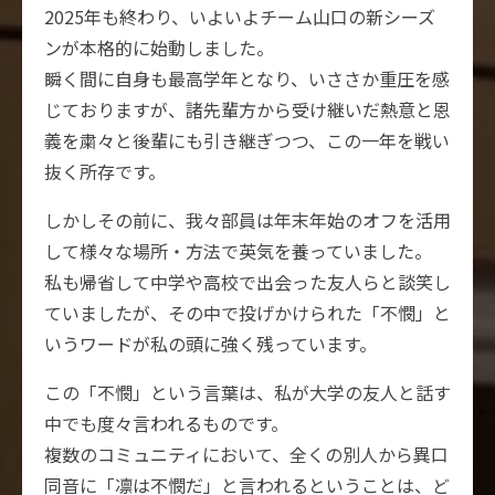
2025年も終わり、いよいよチーム山口の新シーズ
ンが本格的に始動しました。
瞬く間に自身も最高学年となり、いささか重圧を感
じておりますが、諸先輩方から受け継いだ熱意と恩
義を粛々と後輩にも引き継ぎつつ、この一年を戦い
抜く所存です。
しかしその前に、我々部員は年末年始のオフを活用
して様々な場所・方法で英気を養っていました。
私も帰省して中学や高校で出会った友人らと談笑し
ていましたが、その中で投げかけられた「不憫」と
いうワードが私の頭に強く残っています。
この「不憫」という言葉は、私が大学の友人と話す
中でも度々言われるものです。
複数のコミュニティにおいて、全くの別人から異口
同音に「凛は不憫だ」と言われるということは、ど