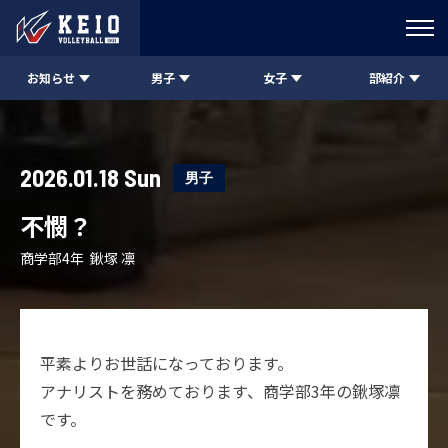
お知らせ
男子
女子
部紹介
2026.01.18 Sun
男子
不憫？
商学部4年 鍬塚 凛
平素よりお世話になっております。
アナリストを務めております、商学部3年の鍬塚凛
です。