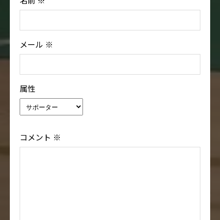
名前
※
メール
※
属性
コメント
※