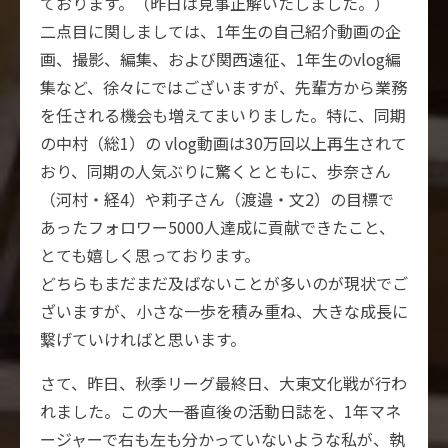
ております。（昨日は見事正解いたしました。）
二点目に関しましては、1年生の自己紹介動画の企
画、撮影、編集、および関西遠征、1年生のvlog編
集など、徐々にではございますが、先輩方から業務
を任される機会も増えてまいりました。特に、同期
の中村（総1）の vlog動画は30万回以上再生されて
おり、同期の人気ぶりに驚くとともに、歩奈さん
（河村・経4）や莉子さん（渡邉・文2）の目標で
あったフォロワー5000人達成に貢献できたこと、
とても嬉しく思っております。
どちらもまだまだ及ばないことが多いのが現状でご
ざいますが、小さな一歩を積み重ね、大きな成長に
繋げていければと思います。
さて、昨日、秋季リーグ最終日、大東文化戦が行わ
れました。この大一番直後の活動日誌を、1年マネ
ージャーで右も左も分かっていないような私が、執