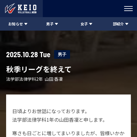
お知らせ
男子
女子
部紹介
2025.10.28 Tue
男子
秋季リーグを終えて
法学部法律学科2年 山田 香凜
日頃よりお世話になっております。
法学部法律学科1年の山田香凜と申します。
寒さも日ごとに増してまいりましたが、皆様いかか