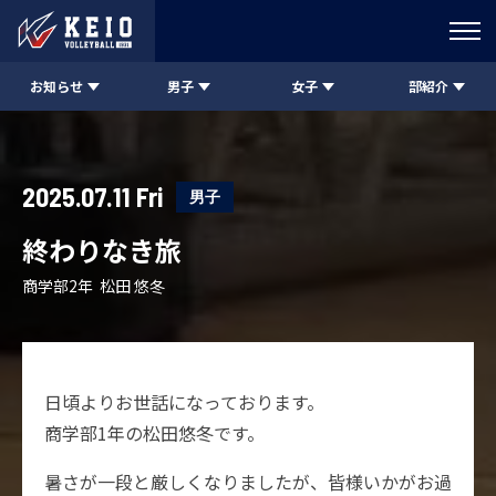
お知らせ
男子
女子
部紹介
2025.07.11 Fri
男子
終わりなき旅
商学部2年 松田 悠冬
日頃よりお世話になっております。
商学部1年の松田悠冬です。
暑さが一段と厳しくなりましたが、皆様いかがお過