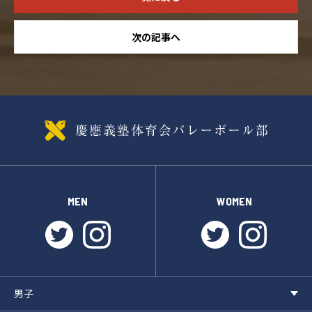
次の記事へ
MEN
WOMEN
twitter
instagram
twitter
instagr
男子