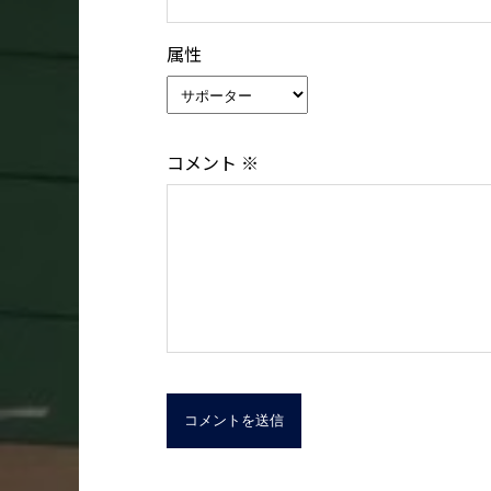
属性
コメント
※