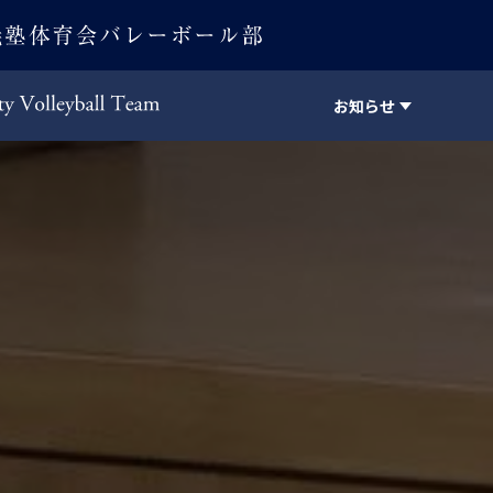
お知らせ
Keio University Volleyball Team