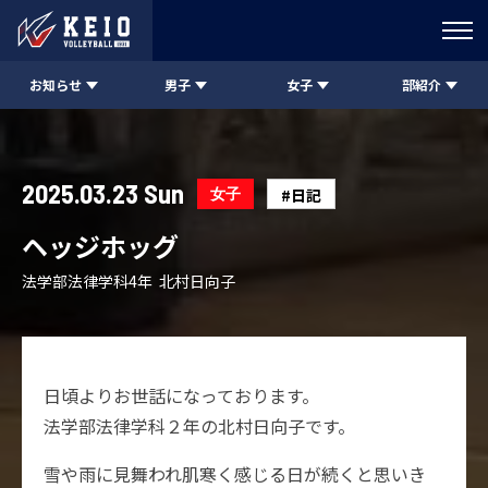
お知らせ
男子
女子
部紹介
2025.03.23 Sun
女子
#日記
ヘッジホッグ
法学部法律学科4年 北村日向子
日頃よりお世話になっております。
法学部法律学科２年の北村日向子です。
雪や雨に見舞われ肌寒く感じる日が続くと思いき