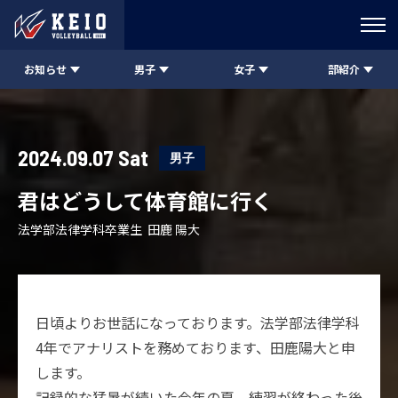
お知らせ
男子
女子
部紹介
2024.09.07 Sat
男子
君はどうして体育館に行く
法学部法律学科卒業生 田鹿 陽大
日頃よりお世話になっております。法学部法律学科
4年でアナリストを務めております、田鹿陽大と申
します。
記録的な猛暑が続いた今年の夏。練習が終わった後