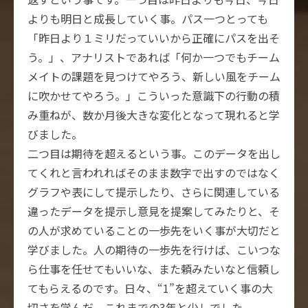
よりも明日と成長していく事。パス一つとっても
「昨日より１ミリだっていいから正確にパスを出そ
う。」、アナリストであれば「何か一つでもチーム
メイトの課題を見つけてやろう、新しい風をチーム
に吹かせてやろう。」こういった意識下の行動の積
み重ねが、数か月後大きな変化となって現れると学
びました。
二つ目は期待を超えるという事。このデータを出し
てくれと言われればそのまま数字で出すのではなく
グラフや表にして提示したり、さらに関連している
違ったデータを提示し意見を提案してみたりと、そ
の人が求めていることの一歩先をいく事が大切だと
学びました。人の期待の一歩先を行けば、こいつな
ら仕事を任せてもいいな、また頼みたいなと信頼し
てもらえるのです。日々、“1”を超えていく事の大
切さを学んだ、これまでの3年と少しでした。