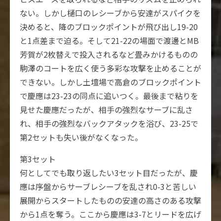
ない。しかし樋口のレシーブから安達がスパイクを
決めると、降のブロックポイントが飛び出し19-20
と1点差まで迫る。そして21-22の場面で渡邊とMB
芳賀が2枚替えで投入されるなど畳みかけるものの
駒澤のコートを広く使う多彩な攻撃を止めることが
できない。しかし土壇場で高倉のブロックポイント
で慶應は23-23の同点に追いつく。最後まで粘りを
見せた慶應だったが、相手の強烈なサーブに乱さ
れ、相手の強烈なバックアタックを浴び、23-25で
第2セットも失い後がなくなった。
第3セット
何としてでも取り返したい3セット目だったが、慶
應は序盤からサーブレシーブを乱され0-3と苦しい
展開からスタートしたものの安達の高さのある攻撃
から1点を奪う。ここから慶應は3-7とリードを広げ