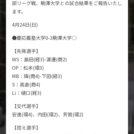
部リーグ戦、駒澤大学との試合結果をご報告いたし
ます。
4月24日(日)
●慶応義塾大学0-3駒澤大学○
【先発選手】
WS：島田(経3)-渡邊(商2)
OP：松本(環3)
MB：降(商4)-下田(経3)
S：高倉(商4)
Li：樋口(経3)
【交代選手】
安達(環4)、内田(環2)、芳賀(環2)
【控え選手】