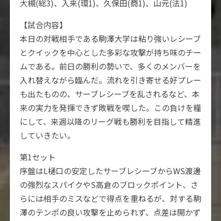
大槻(総3)、入来(環1)、久保田(商1)、山元(法1)
【試合内容】
本日の対戦相手である駒澤大学は粘り強いレシーブ
とクイックを中心とした多彩な攻撃が持ち味のチー
ムである。前日の勝利の勢いで、多くのメンバーを
入れ替えながら臨んだ。流れを引き寄せる好プレー
も出たものの、サーブレシーブを乱されるなど、本
来の実力を発揮できず敗戦を喫した。この負けを糧
にして、来週以降のリーグ戦も勝利を目指して精進
していきたい。
第1セット
序盤はL樋口の安定したサーブレシーブからWS渡邊
の強烈なスパイクやS高倉のブロックポイント、さ
らには相手のミスなどで得点を重ねるが、対する駒
澤のテンポの良い攻撃を止められず、点差は開かず