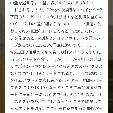
中盤を迎える。中盤、多少のミスがあり8-11とリ
ードされるものの、OP松本の強烈なスパイクやMB
下田のサービスエースが飛び出すなど駒澤に食らい
つく。12-14と差が埋まらない中、ここで渡邊に代
わってWS内田がコートに入ると、安定したレシー
ブを見せると、MB降のブロックポイントや好レシ
ーブからついに15-15の同点に追いつく。そして
WS島田の相手のスキを突く軟打スパイクでついに
17-16とリードを奪う。しかしここから相手のブロ
ックポイントや好レシーブから慶應のスパイクミス
などで再び17-19とリードされると、ここで慶應は
タイムアウトを要求し巻き返しを図る。駒澤のサー
ブミスにより18-19となったところで再び渡邊がコ
ートに戻ると一時は2点差をつけられたものの、相
手のミスもあり、20-21となったところで駒澤はタ
イムアウトを取る。ここから逆転を狙った慶應だっ