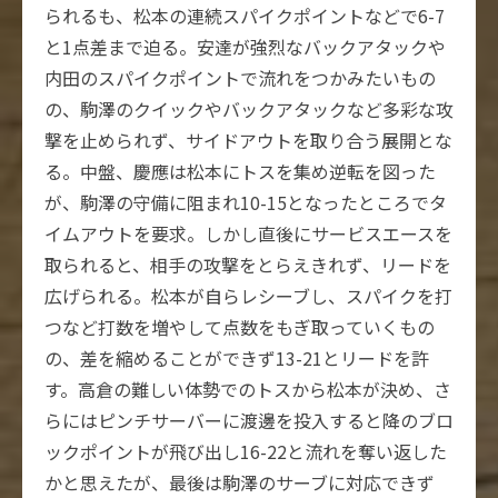
られるも、松本の連続スパイクポイントなどで6-7
と1点差まで迫る。安達が強烈なバックアタックや
内田のスパイクポイントで流れをつかみたいもの
の、駒澤のクイックやバックアタックなど多彩な攻
撃を止められず、サイドアウトを取り合う展開とな
る。中盤、慶應は松本にトスを集め逆転を図った
が、駒澤の守備に阻まれ10-15となったところでタ
イムアウトを要求。しかし直後にサービスエースを
取られると、相手の攻撃をとらえきれず、リードを
広げられる。松本が自らレシーブし、スパイクを打
つなど打数を増やして点数をもぎ取っていくもの
の、差を縮めることができず13-21とリードを許
す。高倉の難しい体勢でのトスから松本が決め、さ
らにはピンチサーバーに渡邊を投入すると降のブロ
ックポイントが飛び出し16-22と流れを奪い返した
かと思えたが、最後は駒澤のサーブに対応できず