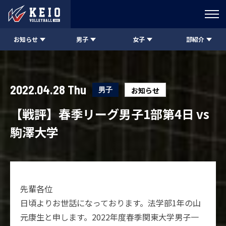
お知らせ
男子
女子
部紹介
2022.04.28 Thu
男子
お知らせ
【戦評】春季リーグ男子1部第4日 vs
駒澤大学
先輩各位
日頃よりお世話になっております。法学部1年の山
元康生と申します。2022年度春季関東大学男子一