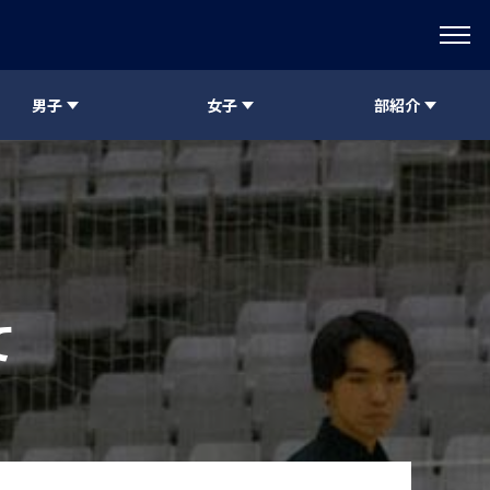
男子
女子
部紹介
て