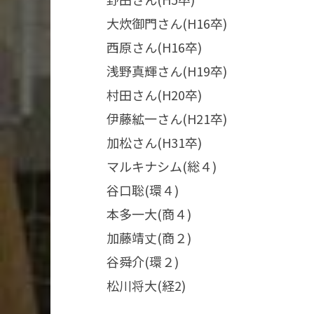
大炊御門さん(H16卒)​
西原さん(H16卒)​​​
浅野真輝さん(H19卒)​
村田さん(H20卒)​
伊藤絋一さん(H21卒)​​
加松さん(H31卒)​​
マルキナシム(総４)​
谷口聡(環４)​
本多一大(商４)​
加藤靖丈(商２)​
谷舜介(環２)​
松川将大(経2)​