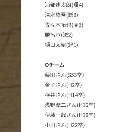
浦部連太朗(環4)​
清水柊吾(総3)​
佐々木拓也(商3)​
勝呂亘(法2)​
樋口太樹(経1)​
Oチーム​
栗田さん(S53卒)​
金子さん(H2卒)​
横井さん(H14卒)​
浅野潤二さん(H16卒)​
伊藤一哉さん(H18卒)​​
小川さん(H22卒)​