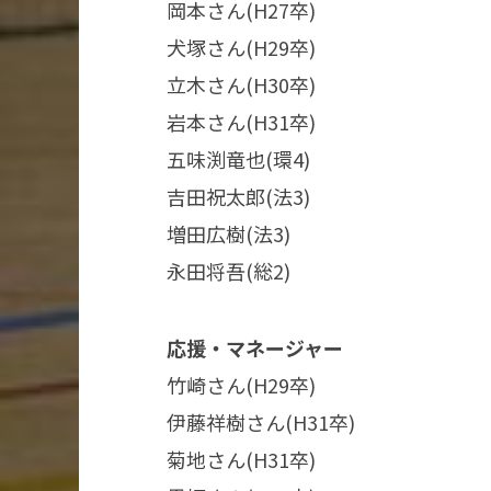
岡本さん(H27卒)​
犬塚さん(H29卒)​
立木さん(H30卒)​
岩本さん(H31卒)​
五味渕竜也(環4)​
吉田祝太郎(法3)​
増田広樹(法3)​
永田将吾(総2)
応援・マネージャー
竹崎さん(H29卒)
伊藤祥樹さん(H31卒)
菊地さん(H31卒)