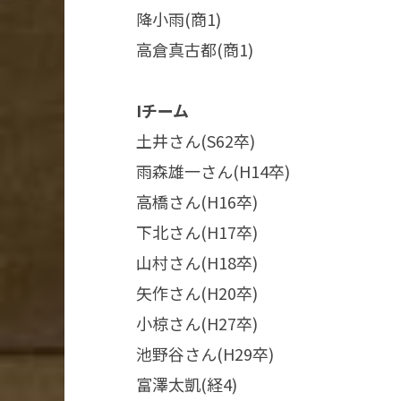
降小雨(商1)
高倉真古都​(商1)​
Iチーム​
土井さん(S62卒)​
雨森雄一さん(H14卒)​
高橋さん(H16卒)​​
下北さん(H17卒)​​​
山村さん(H18卒)​​
矢作さん(H20卒)​​
小椋さん(H27卒)​​
池野谷さん(H29卒)​​
富澤太凱(経4)​