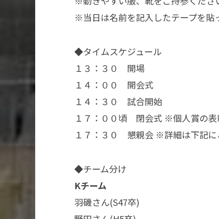
※動きやすい服、靴をご持参くださ
※当日は名前を記入したテープを貼
◆タイムスケジュール
１３：３０ 開場
１４：００ 開会式
１４：３０ 試合開始
１７：００頃 閉会式 ※個人賞の表
１７：３０ 懇親会 ※詳細は下記に
◆チーム分け
Kチーム​
羽磯さん(S47卒) ​
野田さん(H5卒)​