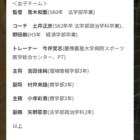
＜女子チーム＞
監督 青木和繁
(S60年 法学部卒業)
コーチ 土井正彦
(S62年卒 法学部政治学科卒業)、
野田剛
(H5年 経済学部卒業)
トレーナー 今井覚志
(慶應義塾大学病院スポーツ
医学総合センター、PT)
主将 吉田佳純
(環境情報学部3年)
副将 村井来路
(商学部3年)
主務 小寺彩貴
(商学部3年)
副務 矢野菜奈
(法学部政治学科2年)
以上