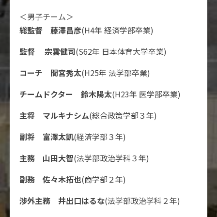
＜男子チーム＞
総監督 藤澤昌彦
(H4年 経済学部卒業)
監督 宗雲健司
(S62年 日本体育大学卒業)
コーチ 間宮秀太
(H25年 法学部卒業)
チームドクター 鈴木陽太
(H23年 医学部卒業)
主将 マルキナシム
(総合政策学部３年)
副将 富澤太凱
(経済学部３年)
主務 山田大智
(法学部政治学科３年)
副務 佐々木拓也
(商学部２年)
渉外主務 井出口はるな
(法学部政治学科２年)