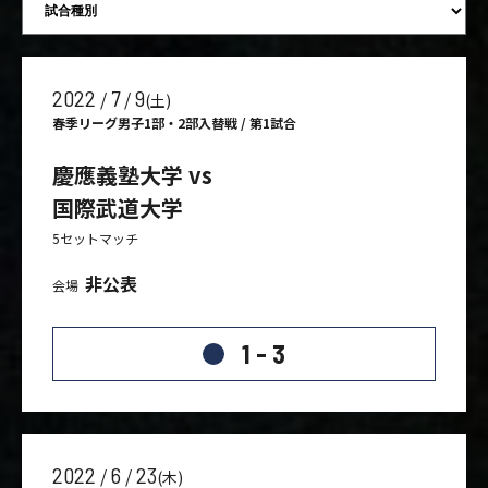
2022
7
9
/
/
(土)
春季リーグ男子1部・2部入替戦 / 第1試合
慶應義塾大学 vs
国際武道大学
5セットマッチ
非公表
会場
1 - 3
2022
6
23
/
/
(木)