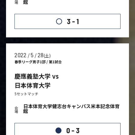
館
場
3 - 1
2022
5
28
/
/
(土)
春季リーグ男子1部 / 第1試合
慶應義塾大学 vs
日本体育大学
5セットマッチ
日本体育大学健志台キャンパス米本記念体育
会
館
場
0 - 3