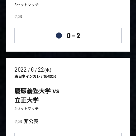
3セットマッチ
会場
0 - 2
2022
6
22
/
/
(水)
東日本インカレ / 第4試合
慶應義塾大学 vs
立正大学
5セットマッチ
非公表
会場