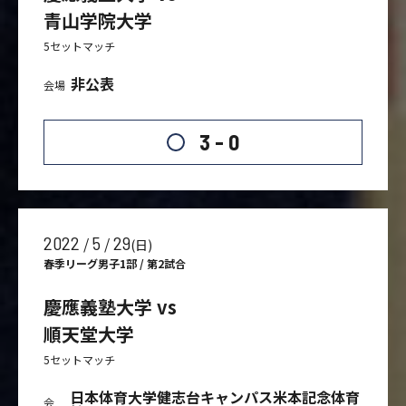
青山学院大学
5セットマッチ
非公表
会場
3 - 0
2022
5
29
/
/
(日)
春季リーグ男子1部 / 第2試合
慶應義塾大学 vs
順天堂大学
5セットマッチ
日本体育大学健志台キャンパス米本記念体育
会