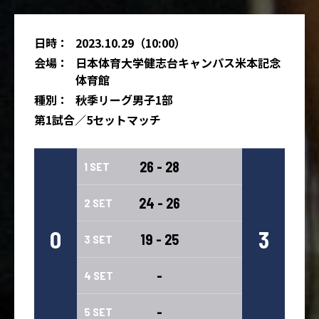
日時：
2023.10.29（10:00）
会場：
日本体育大学健志台キャンパス米本記念
体育館
種別：
秋季リーグ男子1部
第1試合／5セットマッチ
26 - 28
1 SET
24 - 26
2 SET
0
3
19 - 25
3 SET
-
4 SET
-
5 SET