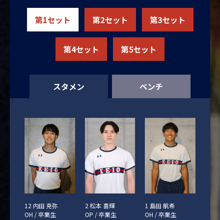
第1セット
第2セット
第3セット
第4セット
第5セット
スタメン
ベンチ
12 内田 克弥
2 松本 喜輝
1 島田 航希
OH / 卒業生
OP / 卒業生
OH / 卒業生