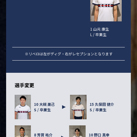
1 山元 康生
L / 卒業生
※リベロは左がディグ・右がレセプションとなります
選手変更
10 大槻 晟己
15 久保田 健介
S / 卒業生
S / 卒業生
8 芳賀 祐介
10 野口 真幸