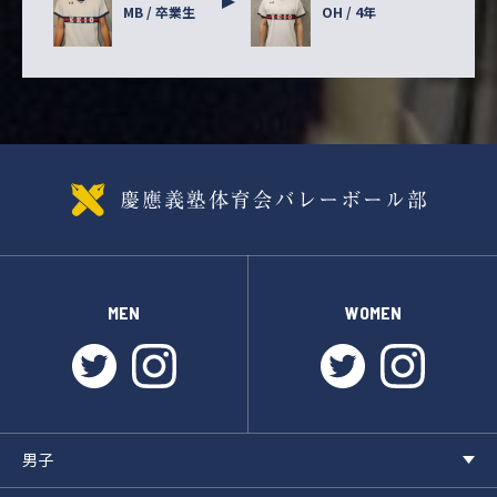
MB / 卒業生
OH / 4年
MEN
WOMEN
twitter
instagram
twitter
instagr
男子