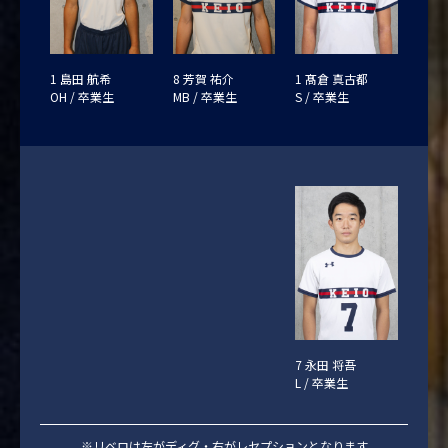
1 島田 航希
8 芳賀 祐介
1 髙倉 真古都
OH / 卒業生
MB / 卒業生
S / 卒業生
7 永田 将吾
L / 卒業生
※リベロは左がディグ・右がレセプションとなります